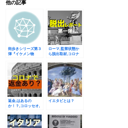
他の記事
街歩きシリーズ第３
ローマ,監禁状態か
弾『イケメン物
ら脱出取材,コロナ
語』 間もなく開催
ウイルス下,人気の
です！
産経新聞
ない街
社産経ウェーブ主催
返金,はあるの
イエタビとは？
か！？,コロッセオ,
バチカン美術館,ボ
ルゲーゼ美術館