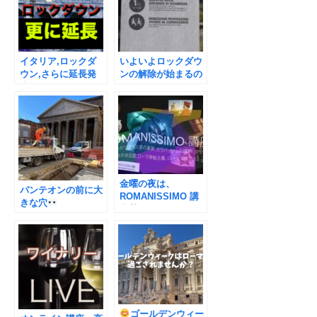
イタリア,ロックダ
いよいよロックダウ
ウン,さらに延長発
ンの解除が始まるの
表。
ですが、
金曜の夜は、
パンテオンの前に大
ROMANISSIMO 講
きな穴
座
ゴールデンウィー