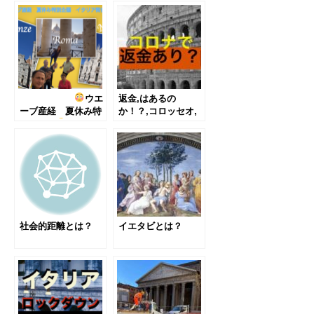
ウエ
返金,はあるの
ーブ産経 夏休み特
か！？,コロッセオ,
別企画は
イタリ
バチカン美術館,ボ
ア街歩き
ルゲーゼ美術館
社会的距離とは？
イエタビとは？