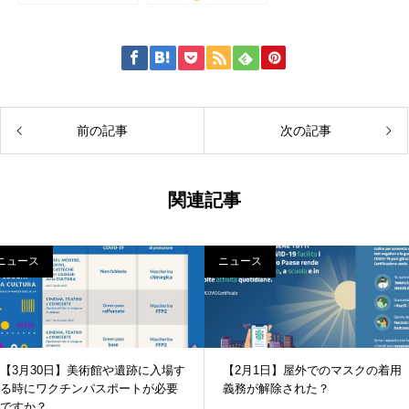
ローマのワイナリー
知らせ
紹介
前の記事
次の記事
関連記事
ニュース
ニュース
【3月30日】美術館や遺跡に入場す
【2月1日】屋外でのマスクの着用
る時にワクチンパスポートが必要
義務が解除された？
ですか？