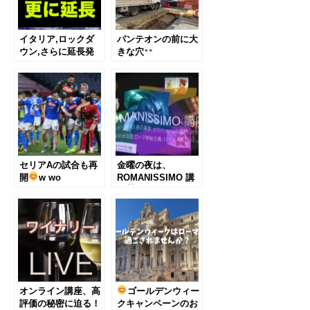
イタリア,ロックダ
パンテオンの前に大
ウン,さらに延長発
きな穴
表。
セリアAの試合も再
金曜の夜は、
開
w wo
ROMANISSIMO 講
座
オンライン講座、高
ゴールデンウィー
評価の秘密に迫る！
クキャンペーンのお