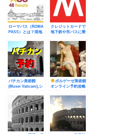
ローマパス（ROMA
クレジットカードで
PASS）とは？現地
地下鉄や市バスに乗
ガイドが分かりやす
ることが出来る様に
く徹底解説。
なりました
バチカン美術館
ボルゲーゼ美術館
(Musei Vaticani),シ
オンライン予約攻略
スティーナ礼拝堂の
法
予約方法・ネット予
約の仕方を現地ガイ
ドが分かりやすく徹
底解説