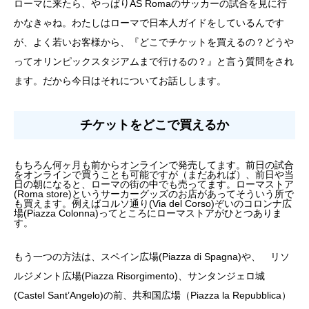
ローマに来たら、やっぱりAS Romaのサッカーの試合を見に行
かなきゃね。わたしはローマで日本人ガイドをしているんです
が、よく若いお客様から、『どこでチケットを買えるの？どうや
ってオリンピックスタジアムまで行けるの？』と言う質問をされ
ます。だから今日はそれについてお話しします。
チケットをどこで買えるか
もちろん何ヶ月も前からオンラインで発売してます。前日の試合
をオンラインで買うことも可能ですが（まだあれば）、前日や当
日の朝になると、ローマの街の中でも売ってます。ローマストア
(Roma store)というサーカーグッズのお店があってそういう所で
も買えます。例えばコルソ通り(Via del Corso)ぞいのコロンナ広
場(Piazza Colonna)ってところにローマストアがひとつありま
す。
もう一つの方法は、スペイン広場(Piazza di Spagna)や、 リソ
ルジメント広場(Piazza Risorgimento)、サンタンジェロ城
(Castel Sant’Angelo)の前、共和国広場（Piazza la Repubblica）