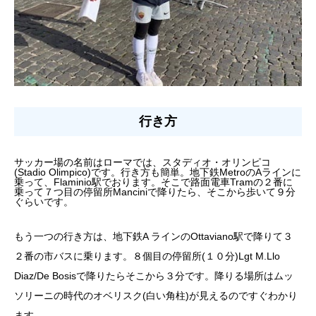
行き方
サッカー場の名前はローマでは、スタディオ・オリンピコ
(Stadio Olimpico)です。行き方も簡単。地下鉄MetroのAラインに
乗って、Flaminio駅でおります。そこで路面電車Tramの２番に
乗って７つ目の停留所Manciniで降りたら、そこから歩いて９分
ぐらいです。
もう一つの行き方は、地下鉄A ラインのOttaviano駅で降りて３
２番の市バスに乗ります。８個目の停留所(１０分)Lgt M.Llo
Diaz/De Bosisで降りたらそこから３分です。降りる場所はムッ
ソリーニの時代のオベリスク(白い角柱)が見えるのですぐわかり
ます。